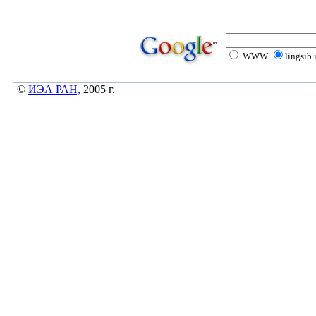
WWW
lingsib.
©
ИЭА РАН,
2005 г.