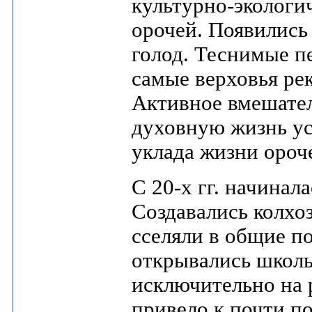
культурно-экологи
орочей. Появились
голод. Теснимые п
самые верховья ре
Активное вмешател
духовную жизнь ус
уклада жизни ороч
С 20-х гг. начинал
Создавались колхо
сселяли в общие по
открывались школы
исключительно на 
привело к почти п