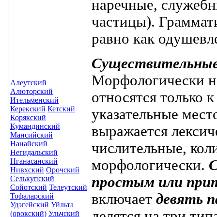
наречные, служебн
частицы). Граммати
равно как одушевл
Существительны
Морфологически н
Алеутский
Алюторский
относятся только к
Ительменский
Керекский
Кетский
указательные мес
Корякский
Кумандинский
выражается лексич
Мансийский
Нанайский
числительные, кол
Негидальский
морфологически.
С
Нганасанский
Нивхский
Орочский
простым или пр
Селькупский
Сойотский
Телеутский
включает
девять 
Тофаларский
Удэгейский
Уйльта
делятся на три тип
(орокский)
Ульчский