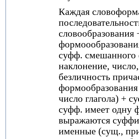
Каждая словоформа
последовательност
словообразования 
формоообразования 
суфф. смешанного 
наклонение, число,
безличность прича
формообразования 
число глагола) + с
суфф. имеет одну 
выражаются суффик
именные (сущ., при