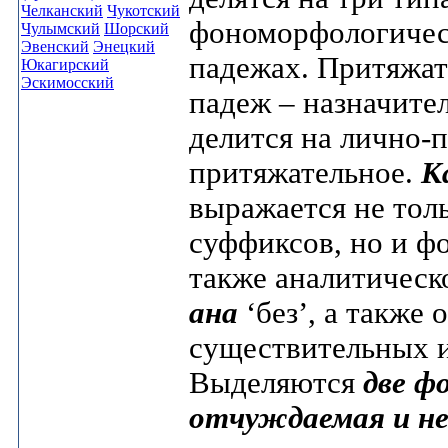
Челканский
Чукотский
фономорфологичес
Чулымский
Шорский
Эвенский
Энецкий
падежах. Притяжат
Юкагирский
Эскимосский
падеж – назначите
делится на лично-
притяжательное.
К
выражается не тол
суффиксов, но и ф
также аналитическ
ана
‘без’, а такж
существительных 
Выделяются
две ф
отчуждаемая и н