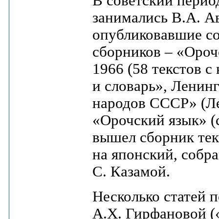
В советский перио
занимались В.А. А
опубликовавшие со
сборников – «Ороч
1966 (58 текстов 
и словарь», Ленинг
народов СССР» (Ле
«Орочский язык» (с
вышел сборник тек
на японский, собр
С. Казамой.
Несколько статей 
А.Х. Гирфановой («