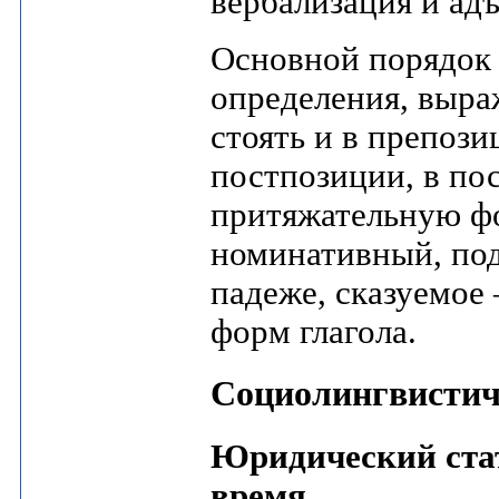
вербализация и ад
Основной порядок 
определения, выра
стоять и в препози
постпозиции, в по
притяжательную фо
номинативный, под
падеже, сказуемое
форм глагола.
Социолингвистич
Юридический стат
время