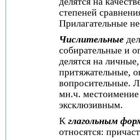
делятся на качест
степеней сравнени
Прилагательные не
Числительные
дел
собирательные и о
делятся на личные,
притяжательные, о
вопросительные. Л
мн.ч. местоимени
эксклюзивным.
К
глагольным фор
относятся: причас